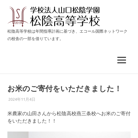
松
陰
生
松陰高等学校は年間指導計画に基づき、エコール国際ネットワーク
き
の校舎の一部を借りています。
高
る
力
等
を
育
MENU
て
学
る
コ
校
ン
お米のご寄付をいただきました！
テ
燕
ン
2024年11月4日
AFDGGRE
NEWS
ツ
三
米農家の山田さんから松陰高校燕三条校へお米のご寄付
へ
をいただきました！！
ス
条
キ
ッ