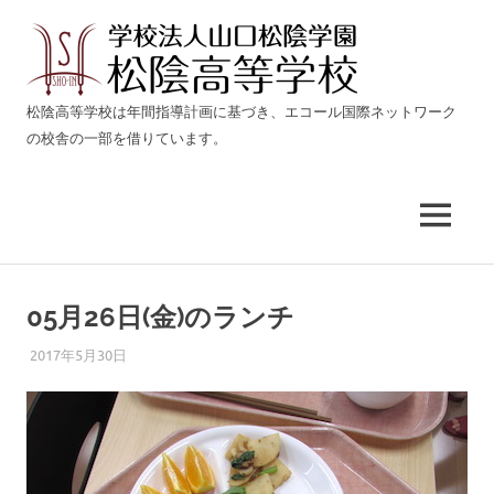
松
陰
生
松陰高等学校は年間指導計画に基づき、エコール国際ネットワーク
き
の校舎の一部を借りています。
高
る
力
等
を
育
MENU
て
学
る
コ
校
ン
05月26日(金)のランチ
テ
燕
ン
2017年5月30日
ADMIN@ECOLE-I.NET
LUNCH
ツ
三
へ
ス
条
キ
ッ