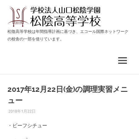
松
陰
生
松陰高等学校は年間指導計画に基づき、エコール国際ネットワーク
き
の校舎の一部を借りています。
高
る
力
等
を
育
MENU
て
学
る
コ
校
ン
2017年12月22日(金)の調理実習メニ
テ
ュー
燕
ン
ツ
2018年1月22日
ADMIN@ECOLE-I.NET
LUNCH
三
へ
ス
・ビーフシチュー
条
キ
ッ