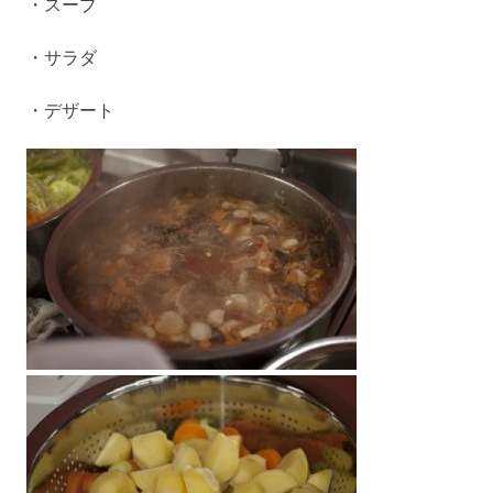
・スープ
校
プ
・サラダ
・デザート