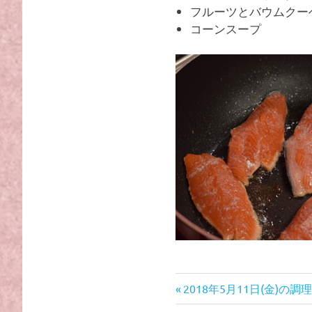
フルーツとバウムクー
プ
コーンスープ
条
校
前
投
2018年5月11日(金)の
の