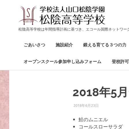
松
陰
生
松陰高等学校は年間指導計画に基づき、エコール国際ネットワー
き
る
高
ごあいさつ
施設紹介
鍛える育てる３つの力
力
を
育
等
オープンスクール参加申し込みフォーム
登校許可
て
る
コ
学
ン
テ
2018年5
校
ン
ツ
2018年6月23日
ADMIN@ECOLE-I.
LUNCH
へ
燕
ス
鮭のムニエル
キ
三
コールスローサラダ
ッ