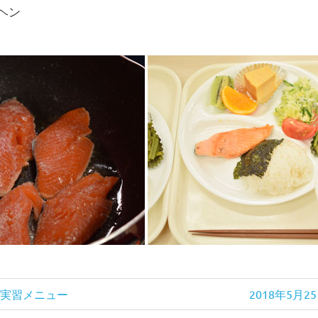
ヘン
次
調理実習メニュー
2018年5月
の