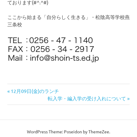
ております(#^.^#)
ここから始まる「自分らしく生きる」・松陰高等学校燕
三条校
前
投
12月09日(金)のランチ
の
次
転入学・編入学の受け入れについて
稿
記
の
事:
記
ナ
事:
ビ
WordPress Theme: Poseidon by ThemeZee.