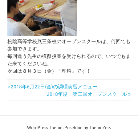
松陰高等学校燕三条校のオープンスクールは、何回でも
参加できます。
毎回違う先生の模擬授業を受けられるので、いつでもま
た来てくださいね。
次回は８月３日（金）『理科』です！
前
投
2018年6月22日(金)の調理実習メニュー
の
次
2018年度 第二回オープンスクール
稿
記
の
事:
記
ナ
事:
ビ
WordPress Theme: Poseidon by ThemeZee.