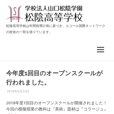
松
陰
生
松陰高等学校は年間指導計画に基づき、エコール国際ネットワーク
き
の校舎の一部を借りています。
高
る
力
等
を
育
MENU
て
学
る
コ
校
ン
今年度1回目のオープンスクールが
テ
行われました。
燕
ン
ツ
2018年6月25日
ADMIN@ECOLE-I.NET
NEWS
三
へ
ス
2018年度1回目のオープンスクールが開催されました！
条
キ
今回の模擬授業の教科は『美術』題材は『コラージュ』
ッ